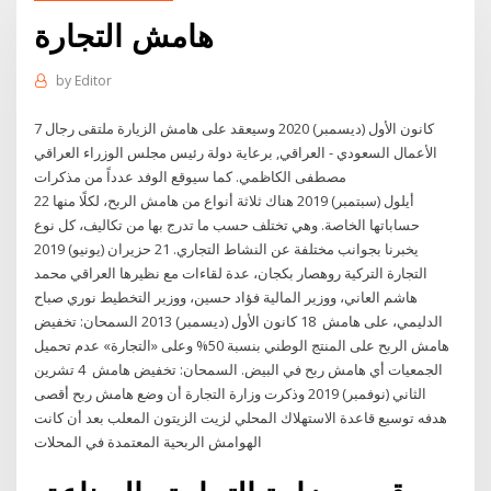
هامش التجارة
by
Editor
7 كانون الأول (ديسمبر) 2020 وسيعقد على هامش الزيارة ملتقى رجال
الأعمال السعودي - العراقي, برعاية دولة رئيس مجلس الوزراء العراقي
مصطفى الكاظمي. كما سيوقع الوفد عدداً من مذكرات
22 أيلول (سبتمبر) 2019 هناك ثلاثة أنواع من هامش الربح، لكلًا منها
حساباتها الخاصة. وهي تختلف حسب ما تدرج بها من تكاليف، كل نوع
يخبرنا بجوانب مختلفة عن النشاط التجاري. 21 حزيران (يونيو) 2019
التجارة التركية روهصار بكجان، عدة لقاءات مع نظيرها العراقي محمد
هاشم العاني، ووزير المالية فؤاد حسين، ووزير التخطيط نوري صباح
الدليمي، على هامش 18 كانون الأول (ديسمبر) 2013 السمحان: تخفيض
هامش الربح على المنتج الوطني بنسبة 50% وعلى «التجارة» عدم تحميل
الجمعيات أي هامش ربح في البيض. السمحان: تخفيض هامش 4 تشرين
الثاني (نوفمبر) 2019 وذكرت وزارة التجارة أن وضع هامش ربح أقصى
هدفه توسيع قاعدة الاستهلاك المحلي لزيت الزيتون المعلب بعد أن كانت
الهوامش الربحية المعتمدة في المحلات