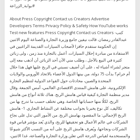
#بوابة_الزراعة
About Press Copyright Contact us Creators Advertise
Developers Terms Privacy Policy & Safety How YouTube works
Test new features Press Copyright Contact us Creators كتب-
عبدالقادر رمضان. قالت نيفين جامع وزيرة التجارة والصناعة اليوم الاثنين
إن الحكومة ستقدم حافزا لأصحاب السيارات القديمة الراغبين في
الاستفادة من مبادرة إحلال السيارات. أعمل بالتجارة منذ زمن ، ولى زبائن
كثيرة في البيع بالآجل ، وطلب مني الآن أحد الزبائن أن أذهب معه إلى
متجر لشراء أشياء له ، على أن أضيف نسبتي في الربح عليها فهل هذا حلال
أم حرام؟ بدأت 75 دولة، من بينها الدول الأعضاء بالاتحاد الأوروبي والولايات
المتحدة والصين، محادثات حول القواعد الدولية لتنظيم التجارة
الإلكترونية، على هامش المنتدى الاقتصادي العالمي، أمس الجمعة. وقال
مدير منظمة التجارة كيفية قياس هامش الربح. هناك ثلاثة أنواع من هامش
الربح، لكلًا منها حساباتها الخاصة. وهي تختلف حسب ما تدرج بها من
تكاليف، كل نوع يخبرنا بجوانب مختلفة عن النشاط التجاري. 1- هامش
الربح الإجمالي: ما المقصود بهامش الربح. من الأمور التي تدل على نجاح
الشركات في عالم الأعمال هو تحقيقها للربح، والذي يُعد مؤشر قياس قوة
الشركات ونجاحها، ويُعرف هامش الربح على أنه من النسب الأكثر شيوعًا
والمستخدمة لقياس الدرجة التي تعلن وزارة التجارة والصناعة، غدا الاثنين،