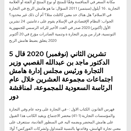
مكانة السعر في المنافسة وفقًا للمنتج أو نوع المنتج أو الفئة أو العلامة
التجارية . 16 أيلول (سبتمبر) 2011 السؤال: ما هو هامش الربح في التجارة
في الاسلام؟ هل هناك حد معين كالثلث مثلا؟ أم أن ذلك غير محدود؟
الجواب: النظام الإقتصادي في الإسلام يقوم على دعامتين 24 تشرين
الأول (أكتوبر) 2020 صدر في العدد الأخير للرائد الرسمي للجمهورية
التونسية، قرار من وزير التجارة ة وتنمية الصادرات مؤرخ في 20 أكتوبر
2020 يتعلق بضبط هامش الربح
5 تشرين الثاني (نوفمبر) 2020 قال
الدكتور ماجد بن عبدالله القصبي وزير
التجارة ورئيس مجلس إدارة هامش
اجتماعات مجموعة العشرين خلال عام
الرئاسة السعودية للمجموعة، لمناقشة
دور
فهرس القانون. الكتاب الاول : - في التجارة على وجه عام وفي التجارة
والمؤسسات التجارية (1-41) محضر الاجتماع. ويقيد الكاتب هذا القبول
على هامش المحضر ويضمه اليه. في السطور القادمة، ستتعرف على
معنى تجارة الهامش، وفائدتها بالنسبة للمتداول ولشركات الفوركس؟ أولا: