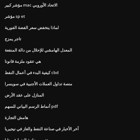
مؤشر كبير mac الاتحاد الأوروبي
مؤشر sp et
لماذا ينخفض ​​سعر الفضة الفورية
تاجر يمزج
المعدل الهامشي للإحلال من دالة المنفعة
هي عقود ملزمة قانونا
كيفية البدء في أعمال النفط cbd
منصة تداول العملات الأجنبية في سويسرا
المنازل على عقد الأرض
أنماط الرسم البياني للسهم pdf
هامش التجارة
آخر الأخبار في صناعة النفط والغاز في نيجيريا
تغيير ميزانية النفط في نابا