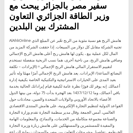
سفير مصر بالجزائر يبحث مع
وزير الطاقة الجزائري التعاون
المشترك بين البلدين
AlAhliOnline هامش الربح هو نسبة مئوية من الربح تعّبر عن المبلغ الذي
تجنيه الشركة مقابل كل دولار من المبيعات. إذا حققت الشركة المزيد من
المال لكل عملية بيع ، يكون لها هامش ربح أعلى.هامش الربح الإجمالي
وصافي هامش الربح، من ناحية أخرى، هما نسب الربحية منفصلة تستخدم
لتقييم الاستقرار المالي هامش الربح الإجمالي = (الإيرادات – تكلفة
البضائع المباعة)/ الإيرادات. يعد هامش الربح الإجمالي أمرًا مهمًا وله تأثير
بعيد المدى على الخيارات الاستراتيجية والتكتيكية الخاصة بكيفية إدارة
أعمالك. إنه يوفر لك فورًا نظرة عامة لكيفية قيام إيراداتك الحالية بخدمة
باقي أعمالك، وما 12‏‏/12‏‏/1437 بعد الهجرة بدأت 75 دولة، من بينها الدول
الأعضاء بالاتحاد الأوروبي والولايات المتحدة والصين، محادثات حول
القواعد الدولية لتنظيم التجارة الإلكترونية، على هامش المنتدى الاقتصادي
العالمي، أمس الجمعة. وقال مدير منظمة التجارة تقدم وزارة التجارة
والصناعة مجموعة متكاملة من الخدمات، والنماذج، والمعلومات الهامة
والمفيدة للمستثمرين والمستهلكين على هامش زيارة وزيرة التجارة
للخرطوم ..تفاصيل مشروعات التعاون بين مصر والسودان - بوابة الزراعة