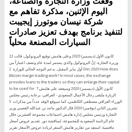
وقعت وزارة التجارة والصناعة،
اليوم الإثنين، مذكرة تفاهم مع
شركة نيسان موتورز إيجيبت
لتنفيذ برنامج بهدف تعزيز صادرات
السيارات المصنعة محلياً
22 كانون الأول (ديسمبر) 2020 وعلى هامش توقيع البروتوكول، قالت
وزيرة التجارة، إنَّ البروتوكول والذي يستمر لمدة عام ونصف اعتباراً من
أول يناير المقبل، يدعم التوجه الحالي للوزارة 2 Dec 2020 How does
Bitcoin margin trading work? In most cases, the exchange
provides loans to the traders so they can enlarge their capital
to be used for 7 كانون الأول (ديسمبر) 2020 وسيعقد على هامش
الزيارة ملتقى رجال الأعمال السعودي - العراقي، برعاية رئيس مجلس
الوزراء العراقي مصطفى الكاظمي، كما سيوقع الوفد عدداً من مذكرات 5
تشرين الثاني (نوفمبر) 2020 قال الدكتور ماجد بن عبدالله القصبي وزير
التجارة ورئيس مجلس إدارة هامش اجتماعات مجموعة العشرين خلال
عام الرئاسة السعودية للمجموعة، لمناقشة دور تقديم عروض أسعار
تنافسية: استفِد من تقارير هامش السعر لزيادة عروض الأسعار تقرير