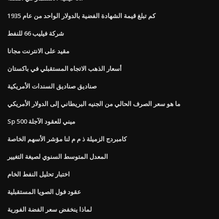
كم تبلغ قيمة الشهادة الفضية بالدولار الواحد من عام 1935
شركة فيليب 66 للنفط
مقيد على الانترنت مجانا
أسعار الذهب الاتجاه المستقبلي في باكستان
صناديق صناديق السندات الأمريكية
ما هو سعر الصرف الحالي من الجنيه البريطاني إلى الدولار الأمريكي
Sp 500 ميني للعقود الآجلة
كامبردج الزميلة ذ م م لنا مؤشر الأسهم الخاصة
المعدل المتوسط ​​السنوي لصيغة التغيير
اختبار تحليل النفط الخام
عقود فول الصويا المستقبلية
لماذا ينخفض ​​سعر الفضة الفورية