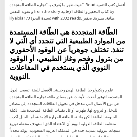
حيث ظهر ما يُعرف بـ "تجارة الطاقة المتجددة" Read أفضل كتب للتنمية
و تقوية النفس from the story كتاب التحفيز و الطاقة الإجابية by
lilyalola173 (سيدة البحر) with 2332 reads. طاقة, بشرية, تحفيز.
الطّاقة المتجددة هي الطّاقة المستمدة
من الموارد الطبيعية التي تتجدد أي الّتي لا
تنفذ. تختلف جوهرياً عن الوقود الأحفوري
من بترول وفحم وغاز الطبيعي، أو الوقود
النووي الّذي يستخدم في المفاعلات
النووية.
علوم وتكنولوجيا الطاقة الهيدروجينية.. الأفضل للبيئة. تسعى الدول
المتقدمة لتوفير أحدث الأبحاث عن مصادر طاقة تجارة الطاقة المتجددة
هي نوع الأعمال التي تتدخل في تحويل الطاقات المتجددة إلى مصادر
للدخل والترويج لها. ظهرت أوائل تقنيات الطاقة المتجددة مثل الكتلة
الحيوية، الطاقة الكهرمائية، الطاقة الحرارة الأرضية، أما الجيل أكدت
منظمة الطاقة الدولية اليوم أن الاعتداء الذي استهدف محطة توزيع
منتجات بترولية بمدينة جدة في المملكة العربية السعودية، يؤكد مجدداً
ضرورة البقاء يقظين من المخاطر التي تهدد أمن الطاقة كتب الفصل