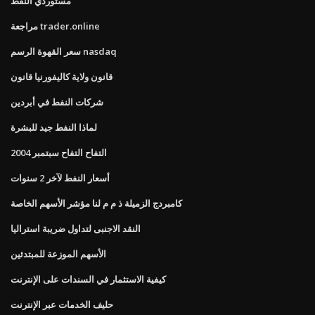
مستوردي النفط
مراجعة trader.online
سعر القهوة الرسم nasdaq
قانون ولاية كاليفورنيا قانون
شركات النفط في أبردين
لماذا النفط جيد للبشرة
التفاح التفاح سبتمبر 2004
أسعار النفط لآخر 2 سنوات
كامبردج الزميلة ذ م م لنا مؤشر الأسهم الخاصة
النقد الاجنبى لتداول ضريبة استراليا
الأسهم الموزعة للمبتدئين
كيفية الاستثمار في السندات على الإنترنت
حليف الخدمات عبر الإنترنت