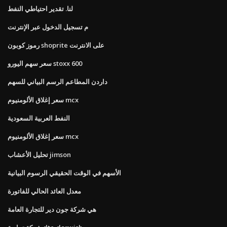
لنا. تقدير احتياطي النفط
م تسجيل الدخول عبر الإنترنت
رموز كوبون shoprite على الانترنت
سعر سهم اليورو stoxx 600
داردن المطاعم الرسم البياني للسهم
سعر إغلاق الألومنيوم mcx
النفط العربية السعودية
سعر إغلاق الألومنيوم mcx
تحليل الأعشاب jimson
الأسهم في الوقت الحقيقي الرسوم البيانية
معدل العائد الحالي للفاتورة
هي شركة جون دير للتجارة العامة