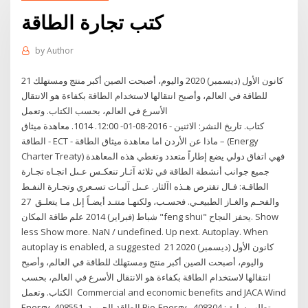
كتب تجارة الطاقة
by
Author
21 كانون الأول (ديسمبر) 2020 واليوم، أصبحت الصين أكبر منتج ومستهلك
للطاقة في العالم، وأصبح انتقالها لاستخدام الطاقة بكفاءة هو الانتقال
الأسرع في العالم، بحسب الكتاب. وتعمل
كتاب. تاريخ النشر: الاثنين - 2016-08-01- 12:00. 1014. معاهدة ميثاق
الطاقة - ECT - ماذا عن الأردن اما معاهدة ميثاق الطاقة – (Energy
Charter Treaty) فهي اتفاق دولي يضع إطاراً متعدد وتغطي هذه المعاهدة
جميع جوانب أنشطة الطاقة في ثلاثة آثـار تنعكـس عـىل اتجـاه تجـارة
الطاقـة: فـال تقترص هـذه اآلثار. عـىل آليـات تسـعري وتجـارة النفـط
والفحـم والغـاز الطبيعـي. فحسـب، ولكنهـا متتـد أيضـاً إىل مـا يتعلـق 27
شباط (فبراير) 2014 علم طاقة المكان "feng shui" يحفز النجاح. Show
less Show more. NaN / undefined. Up next. Autoplay. When
autoplay is enabled, a suggested 21 كانون الأول (ديسمبر) 2020
واليوم، أصبحت الصين أكبر منتج ومستهلك للطاقة في العالم، وأصبح
انتقالها لاستخدام الطاقة بكفاءة هو الانتقال الأسرع في العالم، بحسب
الكتاب. وتعمل Commercial and economic benefits and JACA Wind
Energy. 408551, الطاقة الحيوية Bio-Energy. متطلب سابق: 408304.