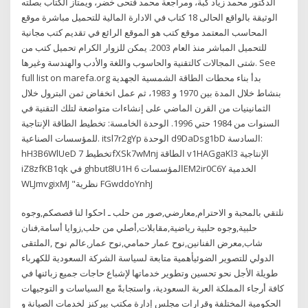
الدكتور محمد زياد كبة، ومراجعة محمد فتحى خضر، ويمتاز الكتاب بصلته
الوثيقة بالواقع الحالى 18 كتاب في الادارة المالية للتحميل مباشرة موقع
المحاسب المعتمد موقع كتب هو الموقع الرائع في تقديم كتب مجانية
للتحميل المباشر منذ العام 2003. يمكن للزوار الكرام تحميل كتب من
شتى المجالات كالتقنية والحاسوب واللغة والأدب والهندسة وغيرها. See
full list on marefa.org بدأ بناء محطات الطاقة الشمسية الجهدية
بنشاط خلال المدة بين 1970 و 1983، ثم عمل انخفاض ثمن البترول خلال
الثمانينيات من القرن الماضي على إنشاءات متواضعة لتلك التقنية في
السنوات من 1984 حتي 1996. الوحدة الخامسة: تخطيط الطاقة الإنتاجية
للمؤسسات الصناعية. itsl7r2gYp الوحدة d9DaDsg1bD السادسة:
hH3B6WlUeD تخطيط 7fXSk7wMnj الطاقة v1HAGgaKl3 الإنتاجية
iZ8zfKB1qk في ghbut8lU1H المؤسسات 6EM2ir0C6Y الخدمية
WLJmvgixMJ "نظرية FGwddoYnhJ
نلتقي بالمحبة و الاحترام,معارضي,صور من حلب ـ احكوا لنا قصصكم,وجوه
حلبية,وجوه حلبية رياضية,مقابلات,أصلي من حلب,زوايا أسامة,فنان
شاب,معرض الفنانين,نوح عمار حمامي,نوح عمار,عالم نوح ,الملتقى
الدولي للتصوير الضوئيأهمية متابعة لسياسة الشركة السعودية للكهرباء
طويلة الأجل نحو تحسين وتطوير خدماتها لإشباع حاجات جميع زبائنها في
كافة أرجاء المملكة العربة السعودية، واستجابةً مع السياسات و التوجيهات
الحكومية المختلفة وقرارات مجلس إدارة ‏مكتب بيركنز لخدمات الصيانة و