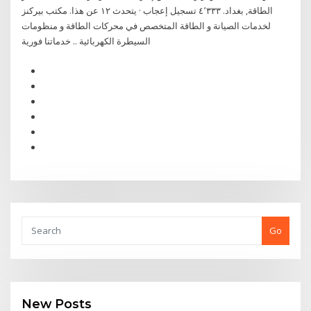
الطاقة‏, ‏بغداد‏. ‏‏٤٬٣٣٣‏ تسجيل إعجاب · يتحدث ‏١٢‏ عن هذا‏. ‏مكتب بيركنز
لخدمات الصيانة و الطاقة المتخصص في محركات الطاقة و منظومات
السيطرة الكهربائية .. خدماتنا فورية
Go
New Posts