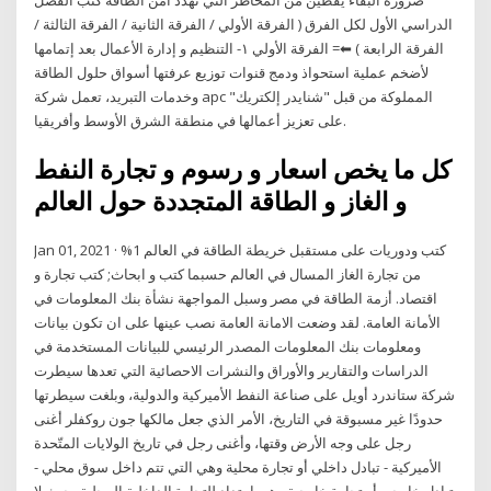
الدراسي الأول لكل الفرق ( الفرقة الأولي / الفرقة الثانية / الفرقة الثالثة /
الفرقة الرابعة ) ⬅= الفرقة الأولي ١- التنظيم و إدارة الأعمال بعد إتمامها
لأضخم عملية استحواذ ودمج قنوات توزيع عرفتها أسواق حلول الطاقة
وخدمات التبريد، تعمل شركة apc المملوكة من قبل "شنايدر إلكتريك"
على تعزيز أعمالها في منطقة الشرق الأوسط وأفريقيا.
كل ما يخص اسعار و رسوم و تجارة النفط
و الغاز و الطاقة المتجددة حول العالم
Jan 01, 2021 · كتب ودوريات على مستقبل خريطة الطاقة في العالم 1%
من تجارة الغاز المسال في العالم حسبما كتب و ابحاث; كتب تجارة و
اقتصاد. أزمة الطاقة في مصر وسبل المواجهة نشأة بنك المعلومات في
الأمانة العامة. لقد وضعت الامانة العامة نصب عينها على ان تكون بيانات
ومعلومات بنك المعلومات المصدر الرئيسي للبيانات المستخدمة في
الدراسات والتقارير والأوراق والنشرات الاحصائية التي تعدها سيطرت
شركة ستاندرد أويل على صناعة النفط الأميركية والدولية، وبلغت سيطرتها
حدودًا غير مسبوقة في التاريخ، الأمر الذي جعل مالكها جون روكفلر أغنى
رجل على وجه الأرض وقتها، وأغنى رجل في تاريخ الولايات المتّحدة
الأميركية - تبادل داخلي أو تجارة محلية وهي التي تتم داخل سوق محلي -