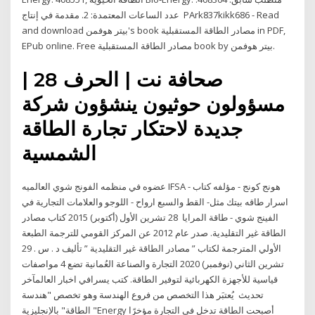
عدد الساعات المعتمدة: 2. مقدمة في إنتاج PArk837kikk686 - Read
and download بيتر هوفمن's book مصادر الطاقة المستقبلية in PDF,
EPub online. Free مصادر الطاقة المستقبلية book by بيتر هوفمن.
صحافة نت | الحرف 28 |
مسؤولون حوثيون ينشؤون شركة
جديدة لاحتكار تجارة الطاقة
الشمسية
عضوه في منظمه الفونج شوي العالميه IFSA - هونج كونج - مؤلفه كتاب
اسرار طاقه بيتك مثل- القط والسبع ارواح - اللوجو والعلامات التجارية في
الفينج شوي - طاقة المرايا 28 تشرين الأول (أكتوبر) 2015 كتاب مصادر
الطاقة غير التقليدية. صدر عام 2012 عن المركز القومي للترجمة الطبعة
الأولي المترجمة لكتاب ” مصادر الطاقة غير التقليدية ” تأليف د . س . 29
تشرين الثاني (نوفمبر) 2020 التجارة والصناعة العُمانية تضع 4 مواصفات
قياسية للأجهزة الكهربائية لتوفير الطاقة. كتب يسرافي اخبار العالمآخر
تحديث يُعتبَر هذا التخصص من فروع الهندسة وهو تخصص "هندسة
الطاقة" بالإنجليزية "Energy أصبحت الطاقة تدخل في التجارة مؤخرًا