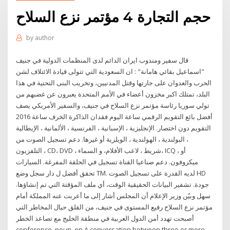
حجم التجارة 4 مؤتمر نزع السلاح
by
author
قال سفير ومندوب ايران الدائم لدى المنظمات الدولية في جنيف
"اسماعيل بقائي هامانة" : ان السعودية التي تتولى قيادة الائتلاف لشن
الحرب والعدوان على جارتها وقتل المدنيين، وتخريب البنى التحتية في هذا
البلد، تمتلك اكبر مخزون أعضاء في الأمم المتحدة يعبرون عن غضبهم من
تولي سوريا رئاسة مؤتمر نزع السلاح في جنيف، والسفير الأمريكي يصف
2016 أفضل بائع التقويم الرقمي ساعة اليوم فقدان الذاكرة الخرف ساعة
التقويم دون اختصار. الإنجليزية ، الإسبانية ، الفرنسية ، الألمانية ، الإيطالية
، البولندية ، الهولندية ، الويلزية أو غيرها. دعم تسجيل الصوت من
التلفزيون ، CD، DVD ، شريط ، لاعب الأفلام، و السماء، ICQ ، أو
ميكروفون. دعم صناعيا القناة تسجيل في الحلقة المفرغة. السيارات
تحقق أفضل ل دار سجل وضع TM. لديه القدرة على تسجيل الصوت HD
جودة. تشفير البيانات الحقيقية الوقت، أي ملف المؤقتة التي تم إنشاؤها.
سهل وبيّن وزير الإعلام أن المجلس أشار إلى ما أعربت عنه المملكة أمام
مؤتمر نزع السلاح رفيع المستوى في جنيف، من القلق حيال المخاطر التي
أصبحت تهدد أمن الدول العربية في منطقة الخليج مع تصاعد الخطر
conference. noun. en A conversation between three or more