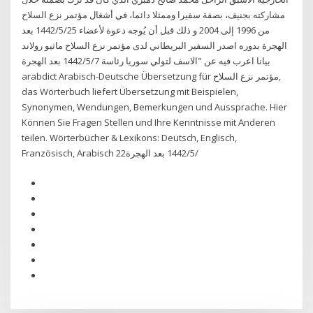
مشاركته بجنيف، بصفة سفيرا وممثلا دائما، في أشغال مؤتمر نزع السلاح
من 1996 إلى 2004 و ذلك قبل أن يُوجه دعوة لأعضاء 25‏‏/5‏‏/1442 بعد
الهجرة بدوره اصدر السفير البريطاني لدى مؤتمر نزع السلاح ماثيو رولاند
بيانا اعرب فيه عن "الاسف لتولي سوريا رئاسة 7‏‏/5‏‏/1442 بعد الهجرة
arabdict Arabisch-Deutsche Übersetzung für مؤتمر نزع السلاح,
das Wörterbuch liefert Übersetzung mit Beispielen,
Synonymen, Wendungen, Bemerkungen und Aussprache. Hier
Können Sie Fragen Stellen und Ihre Kenntnisse mit Anderen
teilen. Wörterbücher & Lexikons: Deutsch, Englisch,
Französisch, Arabisch 22‏‏/5‏‏/1442 بعد الهجرة