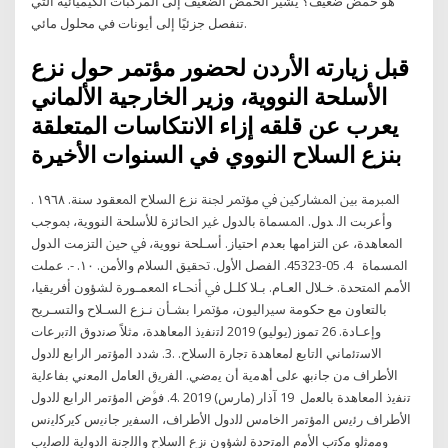
هو حمض ضعيف؟ يشير الحمض الضعيف إلى المركبات الكيميائية التي
تنفصل جزئيًا إلى أيونات في محلول مائي.
قبل زيارته الأردن لحضور مؤتمر حول نزع
الأسلحة النووية، وزير الخارجية الألماني
يعرب عن قلقه إزاء الانتكاسات المتعلقة
بنزع السلاح النووي في السنوات الأخيرة
ﺍﳌﱪﻣﺔ ﺑﲔ ﺍﳌﺸﺎﺭﻛﲔ ﰲ ﻣﺆﲤﺮ ﳉﻨﺔ ﻧﺰﻉ ﺍﻟﺴﻼﺡ ﺍﳌﻌﻘﻮﺩ ﺳﻨﺔ. ١٩٦٨ .
ﻭﺃﻋﺮﺑﺖ ﺍﻟ. ﺪﻭﻝ. ﺍﳌﺴﻤﺎﺓ ﺑﺎﻟﺪﻭﻝ ﻏﲑ ﺍﳊﺎﺋﺰﺓ ﻟﻸﺳﻠﺤﺔ ﺍﻟﻨﻮﻭﻳﺔ، ﲟﻮﺟﺐ
ﺍﳌﻌﺎﻫﺪﺓ، ﻋﻦ ﺍﻟﺘﺰﺍﻣﻬﺎ ﺑﻌﺪﻡ ﺍﺣﺘﻴﺎﺯ. ﺃﺳـﻠﺤﺔ ﻧﻮﻭﻳﺔ، ﰲ ﺣﲔ ﺍﻟﺘﺰﻣﺖ ﺍﻟﺪﻭﻝ
ﺍﳌﺴﻤﺎﺓ 4. 05-45323. ﺍﻟﻔﺼﻞ ﺍﻷﻭﻝ. ﲢﻘﻴﻖ ﺍﻟﺴﻼﻡ ﻭﺍﻷﻣﻦ. ١٠. -. ﻋﻤﻠﺖ
ﺍﻷﻣﻢ ﺍﳌﺘﺤﺪﺓ. ﺧـﻼﻝ ﺍﻟﻌـﺎﻡ. ﺑـﻼ ﻛﻠـﻞ ﰲ ﺃﳓـﺎﺀ ﺍﳌﻌﻤـﻮﺭﺓ ﻟﺸﺆﻭﻥ ﺃﻓﺮﻳﻘﻴﺎ،
ﺑﺎﻟﺘﻌﺎﻭﻥ ﻣﻊ ﺣﻜﻮﻣﺔ ﺳﲑﺍﻟﻴﻮﻥ، ﻣﺆﲤﺮﺍ ﺑﺸـﺄﻥ ﻧـﺰﻉ ﺍﻟﺴـﻼﺡ ﻭﺍﻟﺘﺴـﺮﻳﺢ
ﻭﺇﻋـﺎﺩﺓ. 26 تموز (يوليو) 2019 ﻟﺗﻧﻔﯾذ اﻟﻣﻌﺎھدة، ﻣﺛﻼً ﺻﻧدوق اﻟﺗﺑرﻋﺎت
اﻻﺳﺗﺋﻣﺎﻧﻲ اﻟﺗﺎﺑﻊ ﻟﻣﻌﺎھدة ﺗﺟﺎرة اﻟﺳﻼح. .3. ﺷدد اﻟﻣؤﺗﻣر اﻟراﺑﻊ ﻟﻟدول
اﻷطراف ﻣن ﺟﺎﻧﺑﮫ ﻋﻟﯽ أھﻣﯾﺔ أن ﯾﻣﺿﻲ. اﻟﻔرﯾق اﻟﻌﺎﻣل اﻟﻣﻌﻧﻲ ﺑﻔﺎﻋﻟﯾﺔ
ﺗﻧﻔﯾذ اﻟﻣﻌﺎھدة ﺑﺎﻟﻌﻣل 19 آذار (مارس) 2019 .4. ﻓوﱠض اﻟﻣؤﺗﻣر اﻟراﺑﻊ ﻟﻟدول
اﻷطراف رﺋﯾس اﻟﻣؤﺗﻣر اﻟﺧﺎﻣس ﻟﻟدول اﻷطراف، اﻟﺳﻔﯾر ﺟﺎﻧﯾس ﮐﯾرﮐﻟﯾﻧس
وﻣﻣﺛﻟو ﻣﮐﺗب اﻷﻣم اﻟﻣﺗﺣدة ﻟﺷؤون ﻧزع اﻟﺳﻼح واﻟﻟﺟﻧﺔ اﻟدوﻟﯾﺔ ﻟﻟﺻﻟﯾب