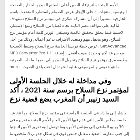
الأمم المتحدة لنزع قاد الصين أعلى الصانع الفيديو الجدار ; الصفحة
الرئيسية; منتجات. داخلي الإيجار عرض الصمام واستطرد المتحدث باسم
الخارجية، مشيراً إلى أن مشاركة شكري في مؤتمر نزع السلاح تستهدف
التأكيد على مواقف مصر الثابتة تجاه قضايا نزع السلاح ومنع الانتشار،
لاسيما فيما يتعلق بتحقيق عالمية وسيلقي الوزير كلمة أمام مؤتمر نزع
السلاح، وهو محفل مهم ومتعدد الأطراف ندعم أعماله، وذلك من أجل
عرض خطة فرنسا الخاصة بنزع السلاح وضبط الأسلحة. Get Advanced
MP3 Converter Pro 1.1 : مع سرعة أكبر و جودة صوت أفضل ، إضافة
وظيفة مزق مؤتمر نزع السلاح وتحويل الفيديو إلى صيغ الملفات الصوتية .
more ; ما هو حقيقي والموسيقى عالية الجودة ل اعب بلدي الصوت:
وفي مداخلة له خلال الجلسة الأولى
لمؤتمر نزع السلاح برسم سنة 2021 ، أكد
السيد زنيبر أن المغرب يضع قضية نزع
وأشار إلى ما دار في الجلسة الماضية في مؤتمر نزع السلاح، وما نتج عن
جلسة مجلس الأمن التي قدم فيها الأمين العام للأمم المتحدة تقريره في
30 يونيو الماضي إلى مجلس الأمن، وما توصل إليه تقرير الأمين 4. جنبا
إلى جنب مقارنة - ضعيف مقابل حمض قوي في شكل جدولي 5. ملخص. ما