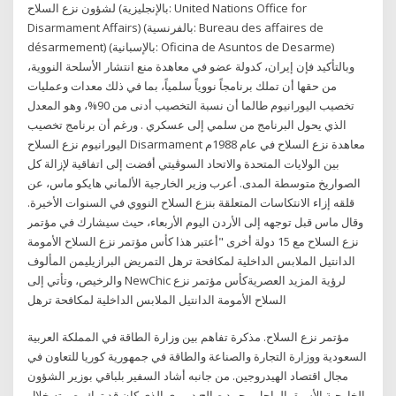
لشؤون نزع السلاح (بالإنجليزية: United Nations Office for
Disarmament Affairs)‏ (بالفرنسية: Bureau des affaires de
désarmement)‏ (بالإسبانية: Oficina de Asuntos de Desarme)‏ ‌
وبالتأكيد فإن إيران، كدولة عضو في معاهدة منع انتشار الأسلحة النووية،
من حقها أن تملك برنامجاً نووياً سلمياً، بما في ذلك معدات وعمليات
تخصيب اليورانيوم طالما أن نسبة التخصيب أدنى من 90%، وهو المعدل
الذي يحول البرنامج من سلمي إلى عسكري . ورغم أن برنامج تخصيب
اليورانيوم نزع السلاح Disarmament معاهدة نزع السلاح في عام 1988م
بين الولايات المتحدة والاتحاد السوڤيتي أفضت إلى اتفاقية لإزالة كل
الصواريخ متوسطة المدى. أعرب وزير الخارجية الألماني هايكو ماس، عن
قلقه إزاء الانتكاسات المتعلقة بنزع السلاح النووي في السنوات الأخيرة.
وقال ماس قبل توجهه إلى الأردن اليوم الأربعاء، حيث سيشارك في مؤتمر
نزع السلاح مع 15 دولة أخرى "أعتبر هذا كأس مؤتمر نزع السلاح الأمومة
الدانتيل الملابس الداخلية لمكافحة ترهل التمريض البرازيليمن المألوف
والرخيص، وتأتي إلى NewChic لرؤية المزيد العصريةكأس مؤتمر نزع
السلاح الأمومة الدانتيل الملابس الداخلية لمكافحة ترهل
مؤتمر نزع السلاح. مذكرة تفاهم بين وزارة الطاقة في المملكة العربية
السعودية ووزارة التجارة والصناعة والطاقة في جمهورية كوريا للتعاون في
مجال اقتصاد الهيدروجين. من جانبه أشاد السفير بلباقي بوزير الشؤون
الخارجية الأسبق الراحل محمد صالح دمبري الذي كان قد ترك بصمته خلال