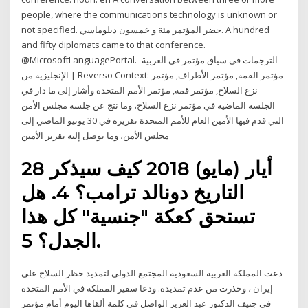
people, where the communications technology is unknown or
not specified. حضر المؤتمر مئة و خمسون دبلوماسي. A hundred
and fifty diplomats came to that conference.
@MicrosoftLanguagePortal. الترجمات في سياق مؤتمر في العربية-
الإنجليزية من | Reverso Context: مؤتمر القمة, مؤتمر الأطراف, مؤتمر
نزع السلاح, مؤتمر قمة, مؤتمر الأمم المتحدة وأشار إلى ما دار في
الجلسة الماضية في مؤتمر نزع السلاح، وما نتج عن جلسة مجلس الأمن
التي قدم فيها الأمين العام للأمم المتحدة تقريره في 30 يونيو الماضي إلى
مجلس الأمن، وما توصل إليه تقرير الأمين
28 أيار (مايو) 2018 كيف سيذكر
التاريخ دونالد ترامب؟ 4. هل
تستحق كعكة "جنسية" كل هذا
الجدل؟ 5.
دعت المملكة العربية السعودية المجتمع الدولي لتمديد حظر السلاح على
إيران ، وحذرت من عدم تمديده. ودعا سفير المملكة في الأمم المتحدة
في جنيف الدكتور عبد العزيز الواصل في كلمة ألقاها اليوم أمام مؤتمر