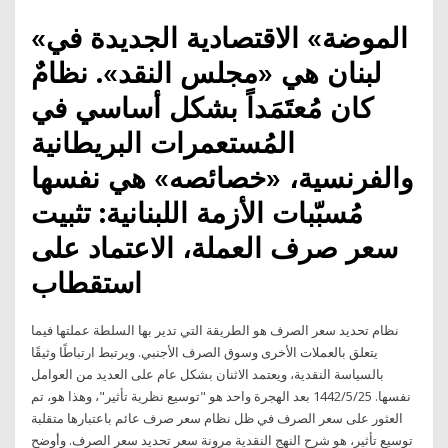
«الموضة» الاقتصادية الجديدة في
لبنان هي «مجلس النقد». نظامٌ
كان مُعتَمَداً بشكل أساسي في
المُستعمرات البريطانية
والفرنسية، «خصائصه» هي نفسها
مُسبّبات الأزمة اللبنانية: تثبيت
سعر صرف العملة، الاعتماد على
استقطاب
نظام تحديد سعر الصرف هو الطريقة التي تدير بها السلطة عملتها فيما
يتعلق بالعملات الأخرى وسوق الصرف الأجنبي. ويرتبط ارتباطًا وثيقًا
بالسياسة النقدية، ويعتمد الاثنان بشكل عام على العديد من العوامل
نفسها. 25‏‏/5‏‏/1442 بعد الهجرة واحد هو "توسيع نظرية تأثير"، وهذا هو، تم
العثور على سعر الصرف في ظل نظام سعر صرف عائم باعتبارها متقلبة
توسيع تأثير، هو شرح النهج النقدية مرونة سعر تحديد سعر الصرف. وأوضح