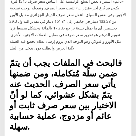
«دعم» استيراد بعض السلع الرئيسية على أساس سعر صرف 1515 ليرة،
يكون قد نُزع آخر «مُبرّرات» تثبيت سعر الصرف. وتعديله يوجب تصحيح
الأجور. وفي نفس السياق، انتقل سعر صرف الدينار الجزائري مقابل الأورو
من 133.58 دينار في جانفي إلى 161.31 دينار في تقدير التداول لـ 29
ديسمبر، أي ما يمثل نسبة تراجع بـ17.20 بالمائة. وبشكل مبسط فإن
تعويم الدرهم هو تحرير سعر صرفه في مقابل العملات الأجنبية الأخرى،
مثل الأورو والدولار، وهو التوجه الذي يروم إرساء نظام تخضع فيه العملة
لألية العرض والطلب دون تدخل من البنك
فالبحث في الملفات يجب أن يتمّ
ضمن سلّة مُتكاملة، ومن ضمنها
يأتي سعر الصرف. الحديث عنه
يتمّ بشكل عشوائي، كما لو أنّ
الاختيار بين سعر صرف ثابت أو
عائم أو مزدوج، عملية حسابية
سهلة.