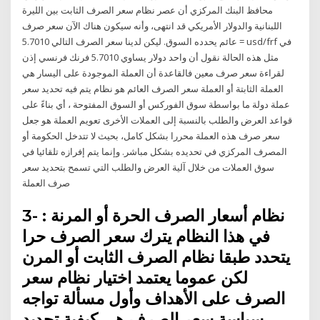
محافظ البنك المركزي أن عصر نظام سعر الصرف الثابت بين الليرة
اللبنانية والدولار الأمريكي قد انتهى، وأنه سيكون هناك الآن سعر صرف
عائم يحدده السوق. ليكن لدينا سعر الصرف التالي 5.7010 = usd/frf في
مثل هذه الحالة نقول أن واحد دولار يساوي 5.7010 فرنك فرنسي إذن
لقراءة سعر صرف معين فالقاعدة أن العملة الموجودة على اليسار هي
العملة الثابتة أو العملة سعر الصرف العائم هو نظام يتم فيه تحديد سعر
عملة دولة ما بواسطة سوق الفوركس أو السوق المفتوحة ، أي بناءً على
قواعد العرض والطلب بالنسبة إلى العملات الأخرى تعويم العملة هو جعل
سعر صرف هذه العملة محررا بشكل كامل، بحيث لا تتدخل الحكومة أو
المصرف المركزي في تحديده بشكل مباشر. وإنما يتم إفرازه تلقائيا في
سوق العملات من خلال آلية العرض والطلب التي تسمح بتحديد سعر
صرف العملة
3- نظام أسعار الصرف الحرة أو المرنة :
في هذا النظام يترك سعر الصرف حرا
يتحدد طبقا نظام الصرف الثابت أو المرن
لكن عموما يعتمد اختيار نظام سعر
الصرف على الأهداف وأول مسألة تواجه
سياسة سعر الصرف هي كيفية تحديد