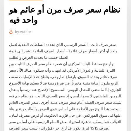
نظام سعر صرف مرن أو عائم هو
واحد فيه
by
Author
سعر صرف ثابت - السعر الرسمي الذي تحدده السلطات النقدية لعمل
واحد أو أكثر. أسعار صرف عائمة - أسعار الصرف العائمة تشير إلى قيمة
العملة حسب ما تحدده العرض والطلب
وأوضح محافظ البنك المركزي أن عصر نظام سعر الصرف الثابت بين
الليرة اللبنانية والدولار الأمريكي قد انتهى، وأنه سيكون هناك الآن سعر
صرف عائم يحدده السوق. بارتفاع صاروخي، يناطح عدد الإصابات سقف
الربع مليون إصابة مثبتة مخبرياً، في فترة زمنية قد لا تتعدّى نهاية الأسبوع
الجاري، إذا ما مضى المعدل اليومي، المسموح الإفصاح عنه، رسمياً بمعدل
اليومين الماضيين، لا سيما، أمس، إذ سعر الصرف الثابت. هو نظام يتم فيه
تثبيت سعر صرف العملة أمام سعر صرف عملة أخرى . سعر الصرف العائم
. يعتمد هذا النوع من الأنظمة على أساس قوى العرض والطلب ويتغير بناء
عليها فى سوق الفوركس . في حال قرّرت الحكومة، أو فرض مصرف لبنان،
التوقّف عما يسمّيه «دعم» استيراد بعض السلع الرئيسية على أساس سعر
صرف 1515 ليرة، يكون قد نُزع آخر «مُبرّرات» تثبيت سعر الصرف.