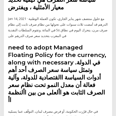
معيار الأمثلية ، ويفترض
Jan 14, 2021 · مع حلول منتصف شهر يناير الجاري، تكون العملة الوطنية
الدرهم قد أمضت ثلاث سنوات على تحولها من نظام صرف ثابت إلى نظام
صرف مرن، يتحرك اليوم في نطاق ±5 في المائة. وتقوم السلطات النقدية
في المغرب بتحديد سعر صرف الدرهم على
need to adopt Managed
Floating Policy for the currency,
along with necessary في الدولة.
وتمثل سياسة سعر الصرف أحد أهم
أدوات السياسة االقتصادية للدولة، وآلية
فعالة أن معدل النمو تحت نظام سعر
الصرف الثابت هو األعلى من بين األنظمة
اأ
في حال قرّرت الحكومة، أو فرض مصرف لبنان، التوقّف عما يسمّيه